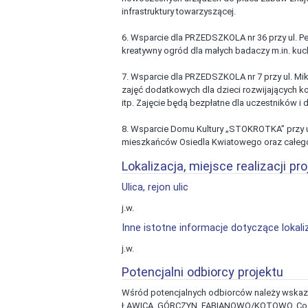
infrastruktury towarzyszącej.
6. Wsparcie dla PRZEDSZKOLA nr 36 przy ul. P
kreatywny ogród dla małych badaczy m.in. kuch
7. Wsparcie dla PRZEDSZKOLA nr 7 przy ul. M
zajęć dodatkowych dla dzieci rozwijających ko
itp. Zajęcie będą bezpłatne dla uczestników i 
8. Wsparcie Domu Kultury „STOKROTKA” przy ul
mieszkańców Osiedla Kwiatowego oraz całego
Lokalizacja, miejsce realizacji pro
Ulica, rejon ulic
j.w.
Inne istotne informacje dotyczące lokaliz
j.w.
Potencjalni odbiorcy projektu
Wśród potencjalnych odbiorców należy wskaz
ŁAWICA, GÓRCZYN, FABIANOWO/KOTOWO. Co wa