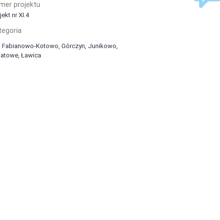
mer projektu
jekt nr XI.4
tegoria
- Fabianowo-Kotowo, Górczyn, Junikowo,
atowe, Ławica