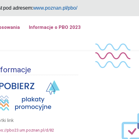
st pod adresem:
www.poznan.pl/pbo/
łosowania
Informacje o PBO 2023
nformacje
tki link
ps://pbo23.um.poznan.pl/d/82