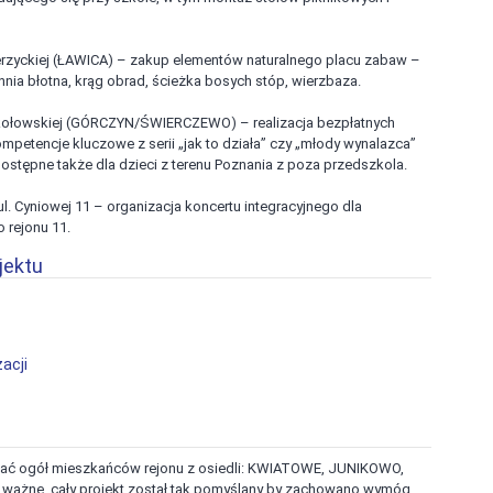
erzyckiej (ŁAWICA) – zakup elementów naturalnego placu zabaw –
nia błotna, krąg obrad, ścieżka bosych stóp, wierzbaza.
ikołowskiej (GÓRCZYN/ŚWIERCZEWO) – realizacja bezpłatnych
mpetencje kluczowe z serii „jak to działa” czy „młody wynalazca”
dostępne także dla dzieci z terenu Poznania z poza przedszkola.
. Cyniowej 11 – organizacja koncertu integracyjnego dla
 rejonu 11.
jektu
acji
ać ogół mieszkańców rejonu z osiedli: KWIATOWE, JUNIKOWO,
żne, cały projekt został tak pomyślany by zachowano wymóg