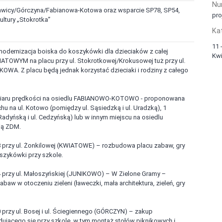
Nu
awicy/Górczyna/Fabianowa-Kotowa oraz wsparcie SP78, SP54,
pro
ltury „Stokrotka”
Ka
11 
dernizacja boiska do koszykówki dla dzieciaków z całej
Kwi
IATOWYM na placu przy ul. Stokrotkowej/Krokusowej tuż przy ul.
OWA. Z placu będą jednak korzystać dzieciaki i rodziny z całego
pomiaru prędkości na osiedlu FABIANOWO-KOTOWO - proponowana
chu na ul. Kotowo (pomiędzy ul. Sąsiedzką i ul. Uradzką), 1
Radyńską i ul. Cedzyńską) lub w innym miejscu na osiedlu
ą ZDM.
rzy ul. Żonkilowej (KWIATOWE) – rozbudowa placu zabaw, gry
zykówki przy szkole.
rzy ul. Małoszyńskiej (JUNIKOWO) – W Zielone Gramy –
abaw w otoczeniu zieleni (ławeczki, mała architektura, zieleń, gry
zy ul. Bosej i ul. Ściegiennego (GÓRCZYN) – zakup
jącego się przy szkole, w tym montaż stołów piknikowych i