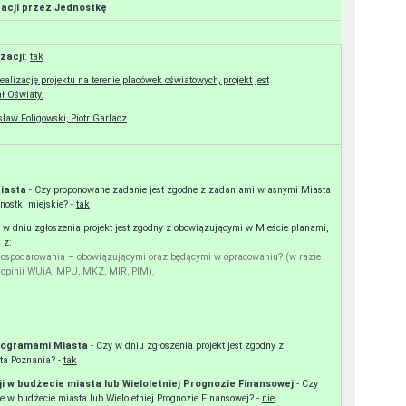
zacji przez Jednostkę
zacji
:
tak
alizację projektu na terenie placówek oświatowych, projekt jest
ł Oświaty.
ław Foligowski, Piotr Garlacz
Miasta
- Czy proponowane zadanie jest zgodne z zadaniami własnymi Miasta
ostki miejskie? -
tak
y w dniu zgłoszenia projekt jest zgodny z obowiązującymi w Mieście planami,
 z:
gospodarowania – obowiązującymi oraz będącymi w opracowaniu? (w razie
 opinii WUiA, MPU, MKZ, MIR, PIM),
 programami Miasta
- Czy w dniu zgłoszenia projekt jest zgodny z
ta Poznania? -
tak
ji w budżecie miasta lub Wieloletniej Prognozie Finansowej
- Czy
 w budżecie miasta lub Wieloletniej Prognozie Finansowej? -
nie