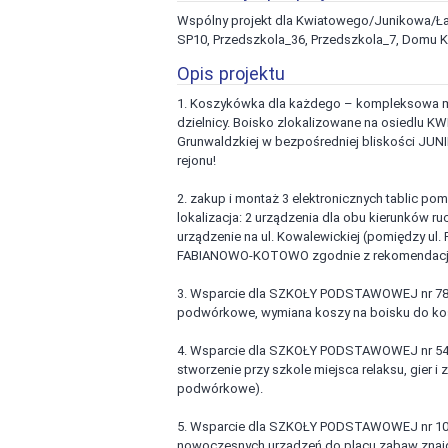
Wspólny projekt dla Kwiatowego/Junikowa/Ł
SP10, Przedszkola_36, Przedszkola_7, Domu Ku
Opis projektu
1. Koszykówka dla każdego – kompleksowa mo
dzielnicy. Boisko zlokalizowane na osiedlu KW
Grunwaldzkiej w bezpośredniej bliskości JUNIK
rejonu!
2. zakup i montaż 3 elektronicznych tablic 
lokalizacja: 2 urządzenia dla obu kierunków ru
urządzenie na ul. Kowalewickiej (pomiędzy ul. 
FABIANOWO-KOTOWO zgodnie z rekomendacj
3. Wsparcie dla SZKOŁY PODSTAWOWEJ nr 78 p
podwórkowe, wymiana koszy na boisku do kos
4. Wsparcie dla SZKOŁY PODSTAWOWEJ nr 54 p
stworzenie przy szkole miejsca relaksu, gier i z
podwórkowe).
5. Wsparcie dla SZKOŁY PODSTAWOWEJ nr 10 pr
nowoczesnych urządzeń do placu zabaw znajdu