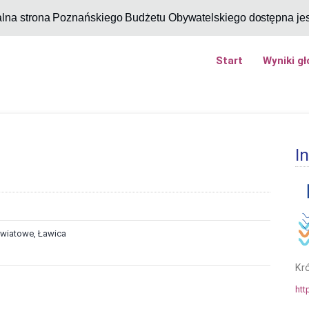
alna strona Poznańskiego Budżetu Obywatelskiego dostępna je
Start
Wyniki g
I
Kwiatowe, Ławica
Kró
htt