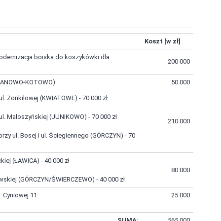
Koszt [w zł]
ernizacja boiska do koszykówki dla
200 000
(FABIANOWO-KOTOWO)
50 000
ul. Żonkilowej (KWIATOWE) - 70 000 zł
ul. Małoszyńskiej (JUNIKOWO) - 70 000 zł
210 000
 ul. Bosej i ul. Ściegiennego (GÓRCZYN) - 70
kiej (ŁAWICA) - 40 000 zł
80 000
ołowskiej (GÓRCZYN/ŚWIERCZEWO) - 40 000 zł
 Cyniowej 11
25 000
SUMA
:
565 000