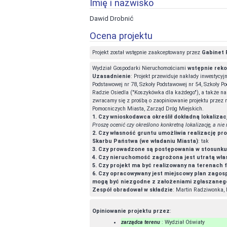
Imię i nazwisko
Dawid Drobnić
Ocena projektu
Projekt został wstępnie zaakceptowany przez
Gabinet 
Wydział Gospodarki Nieruchomościami
wstępnie reko
Uzasadnienie
: Projekt przewiduje nakłady inwestycyj
Podstawowej nr 78, Szkoły Podstawowej nr 54, Szkoły Po
Radzie Osiedla ("Koszykówka dla każdego"), a także n
zwracamy się z prośbą o zaopiniowanie projektu przez n
Pomocniczych Miasta, Zarząd Dróg Miejskich.
1. Czy wnioskodawca określił dokładną lokalizac
Proszę ocenić czy określono konkretną lokalizację, a nie 
2. Czy własność gruntu umożliwia realizację pro
Skarbu Państwa (we władaniu Miasta)
: tak
3. Czy prowadzone są postępowania w stosunku d
4. Czy nieruchomość zagrożona jest utratą wła
5. Czy projekt ma być realizowany na terenach f
6. Czy opracowywany jest miejscowy plan zago
mogą być niezgodne z założeniami zgłaszanego
Zespół obradował w składzie
: Martin Radziwonka, 
Opiniowanie projektu przez
:
zarządca terenu
: Wydział Oświaty