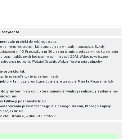
Prezydenta
.
menduje projekt
do kolejnego etapu.
ne na nieruchomościach, które znajdują się w trwałym zarządzie: Szkoły
dstawowej nr 10, Przedszkola nr 36 oraz na terenie przekazanym do korzystania
a drogach publicznych będących w administracji ZDM. Wobec powyższego
astępujące jednostki: Wydział Oświaty, Wydział Wspierania Jednostek
ję projektu
: tak
np. teren osiedla czy teren całego miasta.
jektu – tzn. czy grunt znajduje się w zasobie Miasta Poznania lub
o gruntów miejskich, które uniemożliwiałyby realizację zadania
: nie
sności
: nie
ortyfikacji poznańskich
: nie
spodarowania przestrzennego dla danego terenu, którego zapisy
 projektu
: nie
Michał Urbański, w dniu 21.07.2022 r.