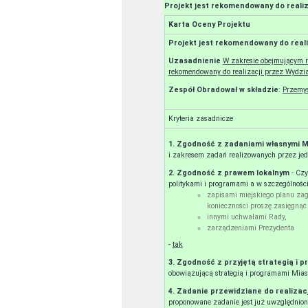
Projekt jest rekomendowany do reali
Karta Oceny Projektu
Projekt jest rekomendowany do reali
Uzasadnienie
W zakresie obejmującym re
rekomendowany do realizacji przez Wydzia
Zespół Obradował w składzie
:
Przemys
Kryteria zasadnicze
1. Zgodność z zadaniami własnymi 
i zakresem zadań realizowanych przez jedn
2. Zgodność z prawem lokalnym
- Cz
politykami i programami a w szczególności
zapisami miejskiego planu za
konieczności proszę zasięgnąć
innymi uchwałami Rady,
zarządzeniami Prezydenta
-
tak
3. Zgodność z przyjętą strategią i
obowiązującą strategią i programami Mias
4. Zadanie przewidziane do realizac
proponowane zadanie jest już uwzględnione