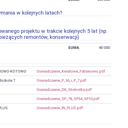
ymania w kolejnych latach?
wanego projektu w trakcie kolejnych 5 lat (np.
, bieżących remontów, konserwacji)
SUMA
:
80 000
IANOWO-KOTOWO
Oswiadczenie_Kwiatowe_Fabianowo.pdf
dszkole 7
Oswiadczenie_P_36_i_P_7.pdf
Oswiadczenie_DK_Stokrotka.pdf
Oswiadczenie_SP_78_SP54_SP10.pdf
 PLUS
Oswiadczenie_IN_PLUS.pdf