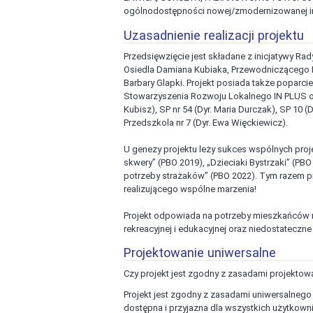
ogólnodostępności nowej/zmodernizowanej inf
Uzasadnienie realizacji projektu
Przedsięwzięcie jest składane z inicjatywy R
Osiedla Damiana Kubiaka, Przewodniczącego R
Barbary Glapki. Projekt posiada także poparc
Stowarzyszenia Rozwoju Lokalnego IN PLUS or
Kubisz), SP nr 54 (Dyr. Maria Durczak), SP 10 (
Przedszkola nr 7 (Dyr. Ewa Więckiewicz).
U genezy projektu leży sukces wspólnych proj
skwery” (PBO 2019), „Dzieciaki Bystrzaki” (PB
potrzeby strażaków” (PBO 2022). Tym razem pr
realizującego wspólne marzenia!
Projekt odpowiada na potrzeby mieszkańców na
rekreacyjnej i edukacyjnej oraz niedostatecz
Projektowanie uniwersalne
Czy projekt jest zgodny z zasadami projektow
Projekt jest zgodny z zasadami uniwersalnego
dostępna i przyjazna dla wszystkich użytkown